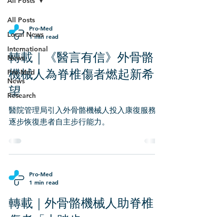
All Posts
All Posts
Pro-Med
Local News
1 min read
International
轉載｜《醫言有信》外骨骼
News
機械人為脊椎傷者燃起新希
Pro-Med
News
望
Research
醫院管理局引入外骨骼機械人投入康復服務，
逐步恢復患者自主步行能力。
Pro-Med
1 min read
轉載｜外骨骼機械人助脊椎